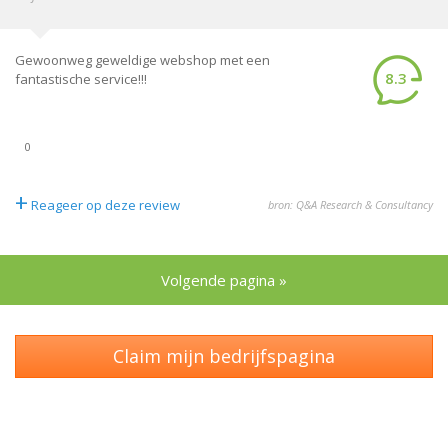
Gewoonweg geweldige webshop met een
8.3
fantastische service!!!
0
+
Reageer op deze review
bron: Q&A Research & Consultancy
Volgende pagina »
Claim mijn bedrijfspagina