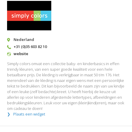
Nederland
+31 (0)35 603 82 10
website
Simply colors omvat een collectie baby- en kinderbasics in effen
trendy kleuren, van een super goede kwaliteit voor een hele
betaalbare prijs. De kleding is verkrijgbaar in maat 50 t/m 176. Het
merendeel van de kleding is naar eigen wens met een persoonlijke
tekst te bedrukken. Dit kan bijvoorbeeld de naam zijn van uw kindje
of een leuke (zelf bedachte) kreet. U heeft hierbij de keuze uit
allerlei op voor kinderen afgestemde lettertypes, afbeeldingen en
bedrukkingskleuren. Leuk voor uw eigen (klein)kind(eren), maar ook
om cadeau te doen!
Plaats een widget