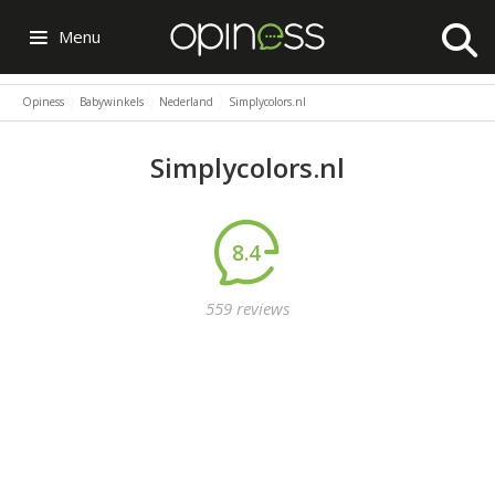
Menu
Opiness
Babywinkels
Nederland
Simplycolors.nl
Simplycolors.nl
8.4
559 reviews