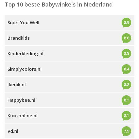
Top 10 beste Babywinkels in Nederland
Suits You Well
8.9
Brandkids
8.6
Kinderkleding.nl
8.5
Simplycolors.nl
8.4
Ikenik.nl
8.2
Happybee.nl
8.1
Kixx-online.nl
8.1
Vd.nl
7.9