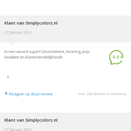
Klant van Simplycolors.nl
27 februari 2013
In een woord super!! (Assortiment, levering, prijs,
8.8
kwaliteit en klantvriendelijkheid!)
0
+
Reageer op deze review
bron: Q&A Research & Consultancy
Klant van Simplycolors.nl
27 februari 2013