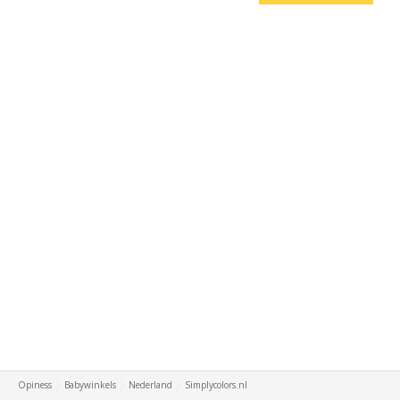
Opiness
Babywinkels
Nederland
Simplycolors.nl