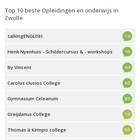
Top 10 beste Opleidingen en onderwijs in
Zwolle
talkingENGLISH
7.6
Henk Nyenhuis - Schildercursus & - workshops
10
By Vincent
9.3
Carolus clusios College
8.5
Gymnasium Celeanum
8.0
Greijdanus College
7.0
Thomas à Kempis college
6.5