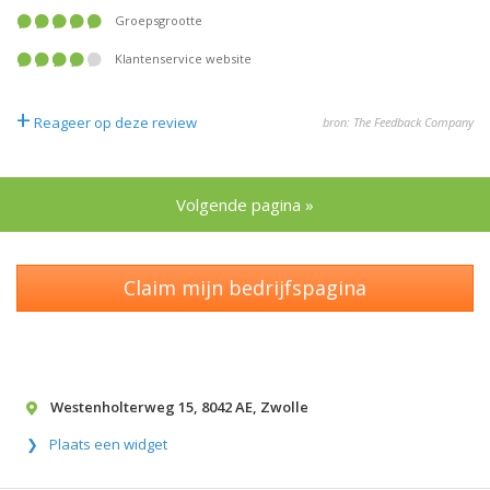
Groepsgrootte
Klantenservice website
+
Reageer op deze review
bron: The Feedback Company
Volgende pagina »
Claim mijn bedrijfspagina
Westenholterweg 15
,
8042 AE
,
Zwolle
Plaats een widget