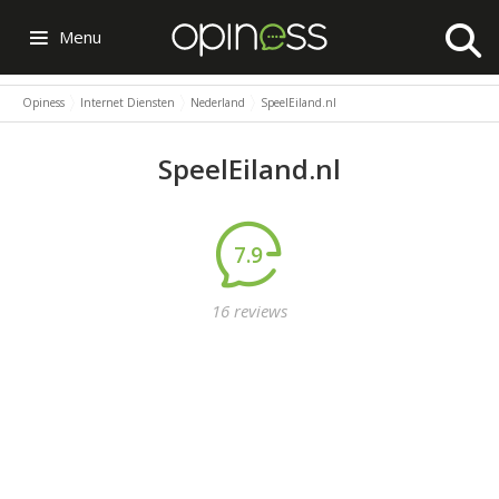
Menu
Opiness
Internet Diensten
Nederland
SpeelEiland.nl
SpeelEiland.nl
7.9
16 reviews