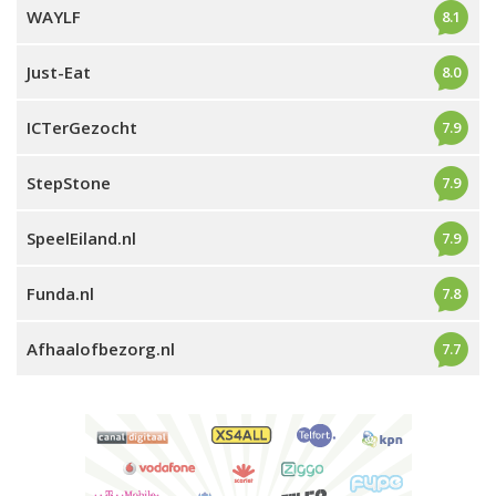
WAYLF
8.1
Just-Eat
8.0
ICTerGezocht
7.9
StepStone
7.9
SpeelEiland.nl
7.9
Funda.nl
7.8
Afhaalofbezorg.nl
7.7