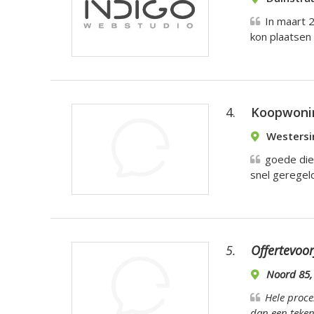
In maart 2
kon plaatsen 
4.
Koopwoni
Westersi
goede die
snel gerege
5.
Offertevoor
Noord 85,
Hele proce
dan een teken