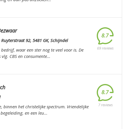
Bezwaar
8.7
 Ruyterstraat 92, 5481 GK, Schijndel
69 reviews
 bedrijf, waar een ster nog te veel voor is. De
 vlg. CBS en consumente...
tch
8.7
d
7 reviews
e, binnen het christelijke spectrum. Vriendelijke
egeleiding, en een leu...