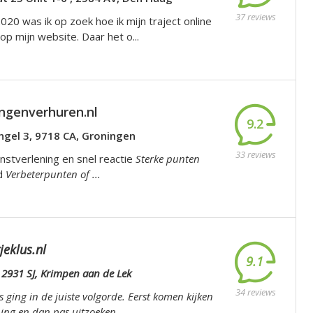
37 reviews
020 was ik op zoek hoe ik mijn traject online
op mijn website. Daar het o...
ngenverhuren.nl
9.2
ngel 3, 9718 CA, Groningen
33 reviews
nstverlening en snel reactie
Sterke punten
ld
Verbeterpunten of ...
jeklus.nl
9.1
 2931 SJ, Krimpen aan de Lek
34 reviews
s ging in de juiste volgorde. Eerst komen kijken
ing en dan pas uitzoeken...