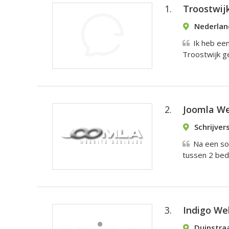
1.
Troostwij
Nederlan
Ik heb ee
Troostwijk ge
2.
Joomla We
Schrijver
Na een so
tussen 2 bedr
3.
Indigo We
Duinstraa