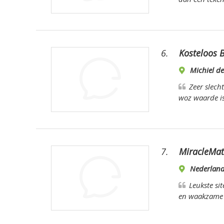
6.
Kosteloos 
Michiel de
Zeer slecht
woz waarde is
7.
MiracleMa
Nederlan
Leukste sit
en waakzame b