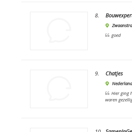
8.
Bouwexpert
Zwaanstra
goed
9.
Chatjes
Nederlan
Hier ging 
waren gezelli
10.
SamenInGe