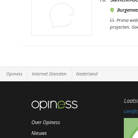
Burgemeest
Prima webs
projecten. Goe
Opiness
Internet Diensten
Nederland
Laats
Certif
Over Opiness
Nieuws