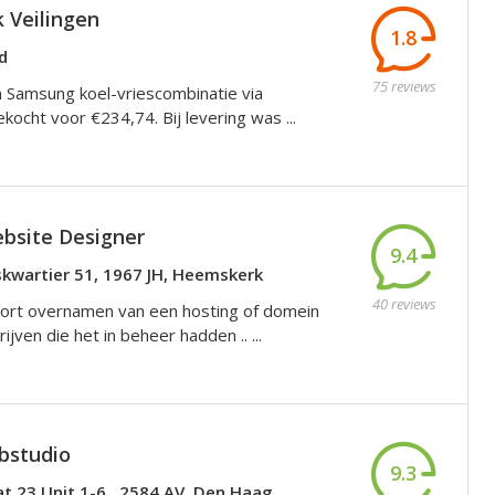
k Veilingen
1.8
d
75 reviews
n Samsung koel-vriescombinatie via
kocht voor €234,74. Bij levering was ...
bsite Designer
9.4
skwartier 51, 1967 JH, Heemskerk
40 reviews
ort overnamen van een hosting of domein
ijven die het in beheer hadden .. ...
bstudio
9.3
t 23 Unit 1-6 , 2584 AV, Den Haag