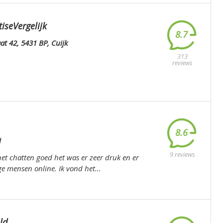
iseVergelijk
8.7
at 42, 5431 BP, Cuijk
313
reviews
8.6
d
9 reviews
het chatten goed het was er zeer druk en er
ge mensen online. Ik vond het...
ld