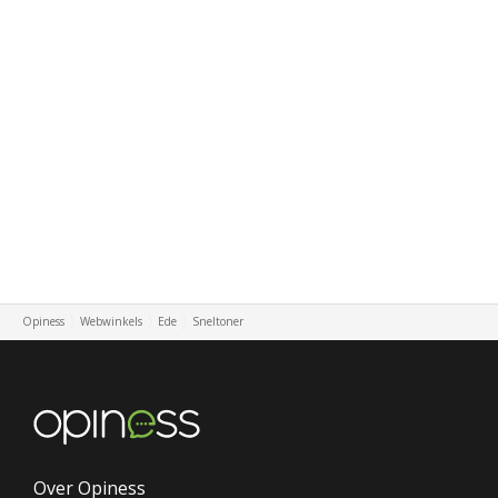
Opiness
Webwinkels
Ede
Sneltoner
Over Opiness