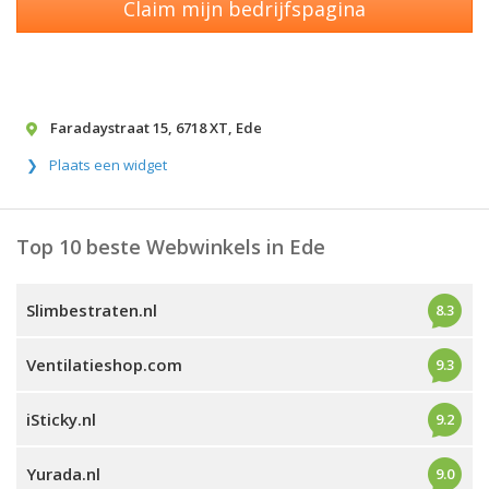
Claim mijn bedrijfspagina
Faradaystraat 15
,
6718 XT
,
Ede
Plaats een widget
Top 10 beste Webwinkels in Ede
Slimbestraten.nl
8.3
Ventilatieshop.com
9.3
iSticky.nl
9.2
Yurada.nl
9.0