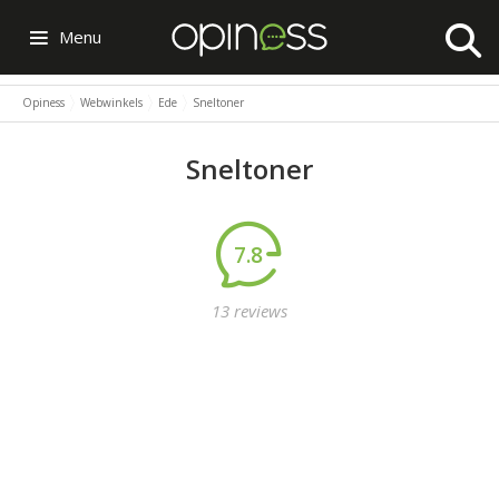
Menu
Opiness
Webwinkels
Ede
Sneltoner
Sneltoner
7.8
13 reviews