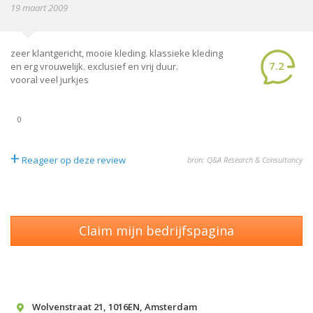
19 maart 2009
zeer klantgericht, mooie kleding. klassieke kleding
7.2
en erg vrouwelijk. exclusief en vrij duur.
vooral veel jurkjes
0
+
Reageer op deze review
bron: Q&A Research & Consultancy
Claim mijn bedrijfspagina
Wolvenstraat 21
,
1016EN
,
Amsterdam