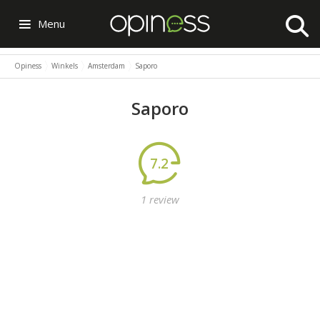
Menu
Opiness
Winkels
Amsterdam
Saporo
Saporo
7.2
1 review