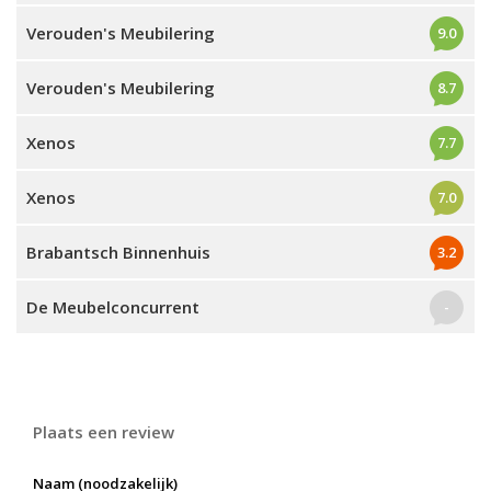
Verouden's Meubilering
9.0
Verouden's Meubilering
8.7
Xenos
7.7
Xenos
7.0
Brabantsch Binnenhuis
3.2
De Meubelconcurrent
-
Plaats een review
Naam (noodzakelijk)