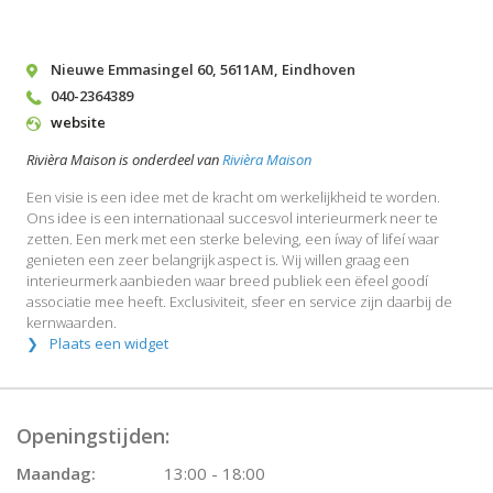
Nieuwe Emmasingel 60
,
5611AM
,
Eindhoven
040-2364389
website
Rivièra Maison is onderdeel van
Rivièra Maison
Een visie is een idee met de kracht om werkelijkheid te worden.
Ons idee is een internationaal succesvol interieurmerk neer te
zetten. Een merk met een sterke beleving, een íway of lifeí waar
genieten een zeer belangrijk aspect is. Wij willen graag een
interieurmerk aanbieden waar breed publiek een ëfeel goodí
associatie mee heeft. Exclusiviteit, sfeer en service zijn daarbij de
kernwaarden.
Plaats een widget
Openingstijden:
Maandag:
13:00 - 18:00