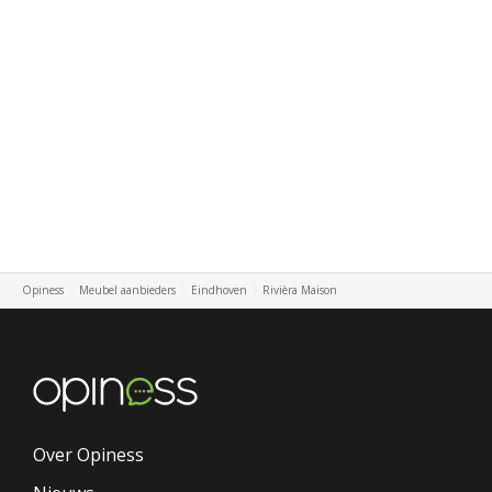
Opiness
Meubel aanbieders
Eindhoven
Rivièra Maison
Over Opiness