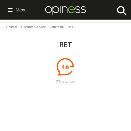
Menu
Opiness
Openbaar vervoer
Rotterdam
RET
RET
4.6
77 reviews