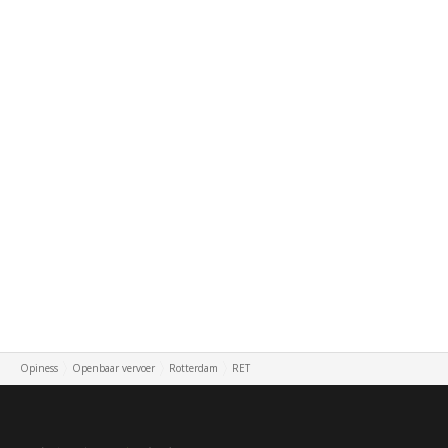
Opiness
Openbaar vervoer
Rotterdam
RET