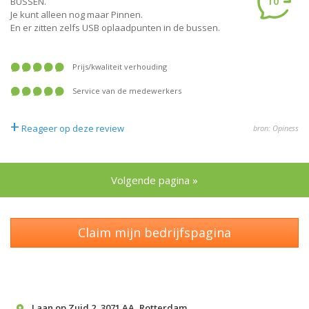
10
BUSSEN.
Je kunt alleen nog maar Pinnen.
En er zitten zelfs USB oplaadpunten in de bussen.
prijs/kwaliteit verhouding
service van de medewerkers
+
Reageer op deze review
bron: Opiness
Volgende pagina »
Claim mijn bedrijfspagina
Laan op Zuid 2
,
3071 AA
,
Rotterdam