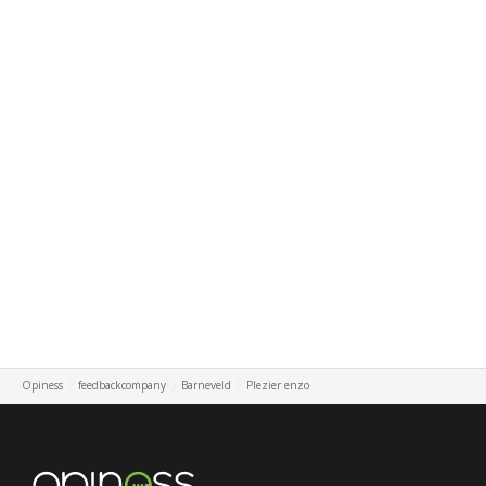
Opiness
feedbackcompany
Barneveld
Plezier enzo