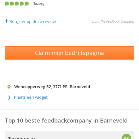
Nazorg
+
Reageer op deze review
bron: The Feedback Company
Claim mijn bedrijfspagina
Wencopperweg 52
,
3771 PP
,
Barneveld
Plaats een widget
Top 10 beste feedbackcompany in Barneveld
Plezier enzo
9.0