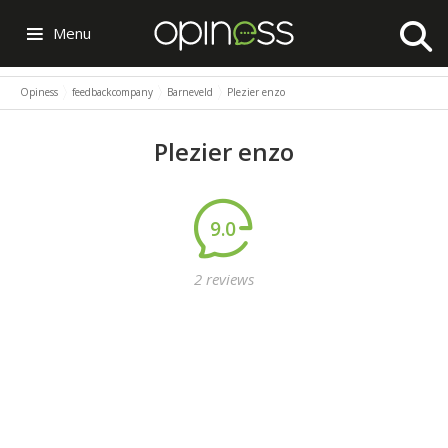
Menu
Opiness
feedbackcompany
Barneveld
Plezier enzo
Plezier enzo
9.0
2 reviews