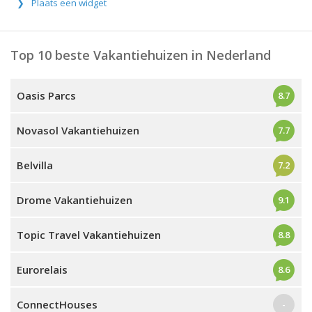
Plaats een widget
Top 10 beste Vakantiehuizen in Nederland
Oasis Parcs
8.7
Novasol Vakantiehuizen
7.7
Belvilla
7.2
Drome Vakantiehuizen
9.1
Topic Travel Vakantiehuizen
8.8
Eurorelais
8.6
ConnectHouses
-