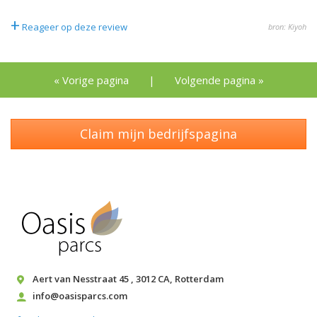
+
Reageer op deze review
bron: Kiyoh
« Vorige pagina
|
Volgende pagina »
Claim mijn bedrijfspagina
Aert van Nesstraat 45
,
3012 CA
,
Rotterdam
info@oasisparcs.com