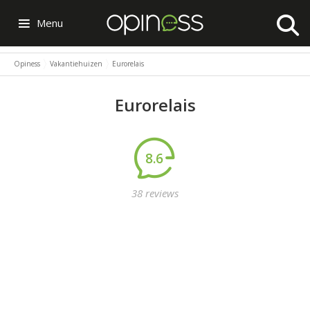
Menu
Opiness
Vakantiehuizen
Eurorelais
Eurorelais
8.6
38 reviews