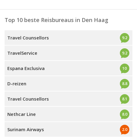
Top 10 beste Reisbureaus in Den Haag
Travel Counsellors
9.2
TravelService
9.2
Espana Exclusiva
10
D-reizen
8.8
Travel Counsellors
8.1
Nethcar Line
8.0
Surinam Airways
2.0