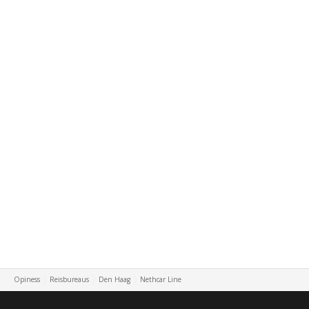
Opiness
Reisbureaus
Den Haag
Nethcar Line