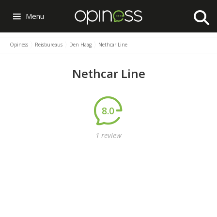
Menu
Opiness
Reisbureaus
Den Haag
Nethcar Line
Nethcar Line
8.0
1 review