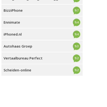
BizziPhone
9.7
Ennimate
9.4
iPhoned.nl
9.4
Autohaas Groep
9.3
Vertaalbureau Perfect
9.2
Scheiden-online
9.2