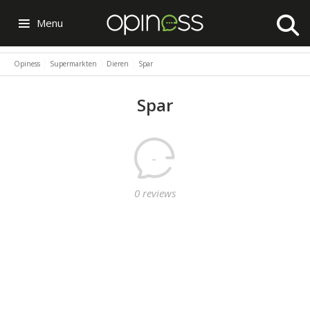
Menu
Opiness
Supermarkten
Dieren
Spar
Spar
-
0 reviews