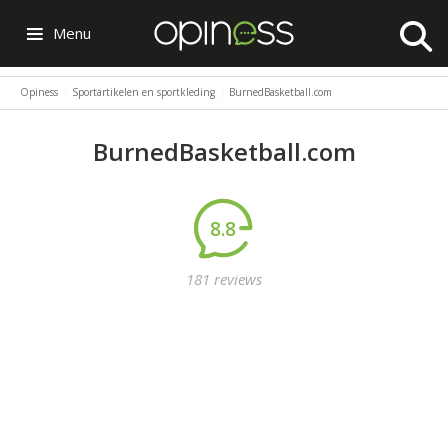
Menu
Opiness
Sportartikelen en sportkleding
BurnedBasketball.com
BurnedBasketball.com
8.8
181 reviews