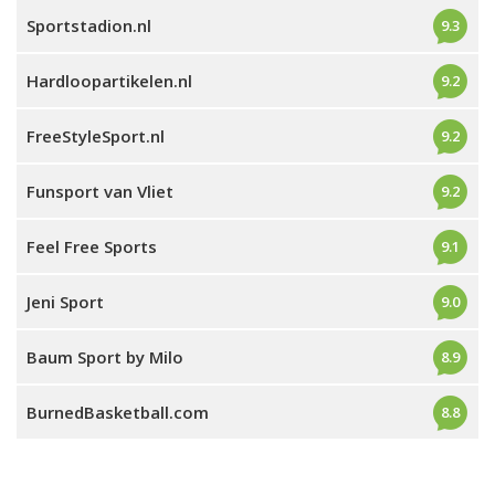
Sportstadion.nl
9.3
Hardloopartikelen.nl
9.2
FreeStyleSport.nl
9.2
Funsport van Vliet
9.2
Feel Free Sports
9.1
Jeni Sport
9.0
Baum Sport by Milo
8.9
BurnedBasketball.com
8.8