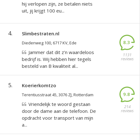
hij verlopen zijn, ze betalen niets
uit, jij krijgt 100 eu...
4.
Slimbestraten.nl
8.3
Diedenweg 100, 6717 KV, Ede
Jammer dat dit z’n waardeloos
1131
bedrijf is. Wij hebben hier tegels
reviews
besteld van B kwaliteit al...
5.
Koerierkomtzo
9.8
Terentiusstraat 45, 3076 ZJ, Rotterdam
Vriendelijk te woord gestaan
214
door de dame aan de telefoon. De
reviews
opdracht voor transport van mijn
a...