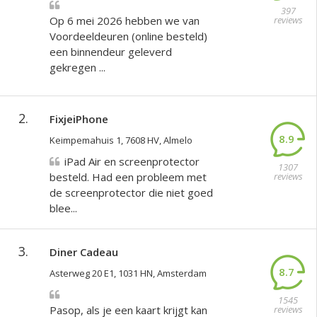
397
Op 6 mei 2026 hebben we van
reviews
Voordeeldeuren (online besteld)
een binnendeur geleverd
gekregen ...
2.
FixjeiPhone
8.9
Keimpemahuis 1, 7608 HV, Almelo
iPad Air en screenprotector
1307
besteld. Had een probleem met
reviews
de screenprotector die niet goed
blee...
3.
Diner Cadeau
8.7
Asterweg 20 E1, 1031 HN, Amsterdam
1545
Pasop, als je een kaart krijgt kan
reviews