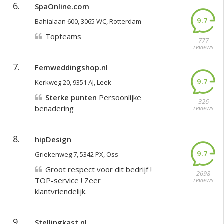
6.
SpaOnline.com
9.7
Bahialaan 600, 3065 WC, Rotterdam
Topteams
777
reviews
7.
Femweddingshop.nl
9.7
Kerkweg 20, 9351 AJ, Leek
Sterke punten
Persoonlijke
326
benadering
reviews
8.
hipDesign
9.7
Griekenweg 7, 5342 PX, Oss
Groot respect voor dit bedrijf !
2698
TOP-service ! Zeer
reviews
klantvriendelijk.
9.
Stellingkast.nl