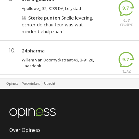
9.7
Apolloweg 32, 8239 DA, Lelystad
Sterke punten
Snelle levering,
458
echter de chauffeur was wat
reviews
minder behulpzaam!
10.
24pharma
9.7
Willem Van Doornyckstraat 46, B-91 20,
Haasdonk
3484
reviews
Opiness
Webwinkels
Utrecht
Over Opiness