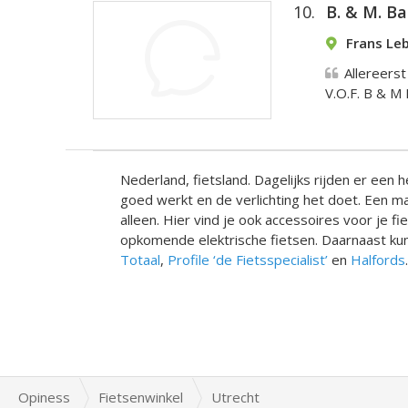
10.
B. & M. B
Frans Leb
Allereerst
V.O.F. B & M
Nederland, fietsland. Dagelijks rijden er een h
goed werkt en de verlichting het doet. Een man
alleen. Hier vind je ook accessoires voor je fi
opkomende elektrische fietsen. Daarnaast kun 
Totaal
,
Profile ‘de Fietsspecialist’
en
Halfords
.
Opiness
Fietsenwinkel
Utrecht