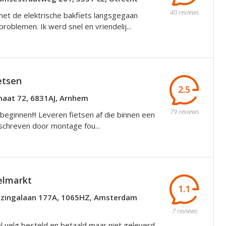
40 reviews
et de elektrische bakfiets langsgegaan
oblemen. Ik werd snel en vriendelij...
etsen
2.5
aat 72, 6831AJ, Arnhem
79 reviews
beginnen!!! Leveren fietsen af die binnen een
eschreven door montage fou...
elmarkt
1.1
izingalaan 177A, 1065HZ, Amsterdam
7 reviews
l velg besteld en betaald maar niet geleverd.