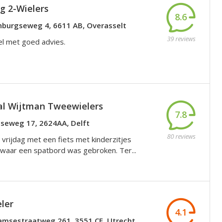
 2-Wielers
8.6
burgseweg 4, 6611 AB, Overasselt
39 reviews
el met goed advies.
al Wijtman Tweewielers
7.8
seweg 17, 2624AA, Delft
80 reviews
vrijdag met een fiets met kinderzitjes
waar een spatbord was gebroken. Ter...
ler
4.1
msestraatweg 261, 3551 CE, Utrecht