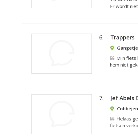
Er wordt niet
6.
Trappers
Gangetje
Mijn fiets
hem niet geko
7.
Jef Abels 
Cobbejen
Helaas gee
fietsen verk