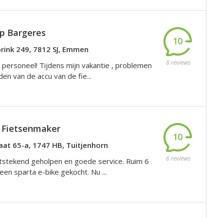
op Bargeres
10
brink 249, 7812 SJ, Emmen
8 reviews
k personeel! Tijdens mijn vakantie , problemen
en van de accu van de fie...
 Fietsenmaker
10
aat 65-a, 1747 HB, Tuitjenhorn
6 reviews
itstekend geholpen en goede service. Ruim 6
een sparta e-bike gekocht. Nu ...