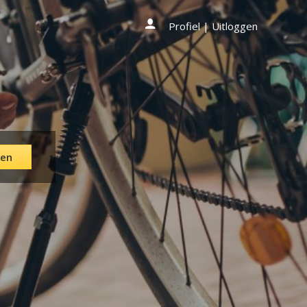
Profiel
|
Uitloggen
en