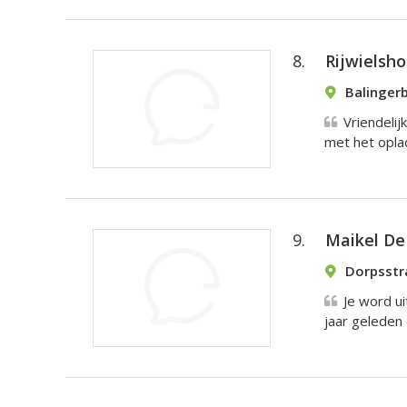
8.
Rijwielsh
Balinger
Vriendelij
met het oplad
9.
Maikel De
Dorpsstr
Je word u
jaar geleden 