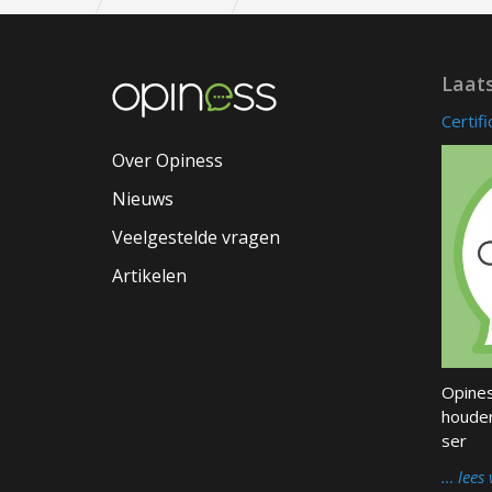
Laat
Certif
Over Opiness
Nieuws
Veelgestelde vragen
Artikelen
Opines
houder
ser
… lees 