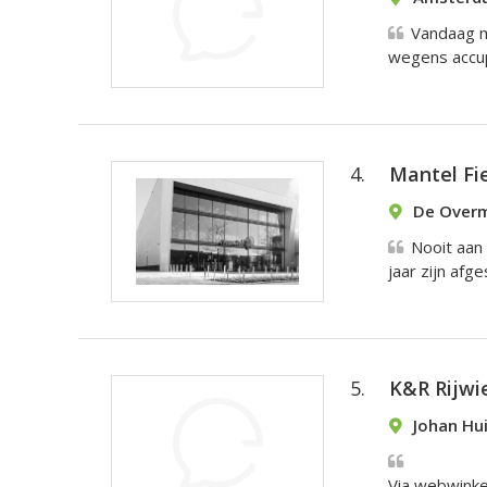
Vandaag m
wegens accupr
4.
Mantel Fi
De Overm
Nooit aan 
jaar zijn afg
5.
K&R Rijwi
Johan Hu
Via webwinke