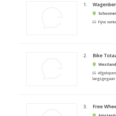
1.
Wagenberg
Schoonen
Fijne wink
2.
Bike Tota
Westland
Afgelopen 
langsgegaan 
3.
Free Whee
Amsterda