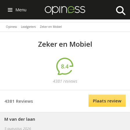
Menu
Opiness
Loodgieters
Zeker en Mobiel
Zeker en Mobiel
8.4
4381 reviews
Plaats review
4381 Reviews
M van der laan
5 augustus 2026