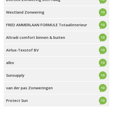
Westland Zonwering
10
FRED AMMERLAAN FORMULE Totaalinterieur
10
Altradi comfort binnen & buiten
10
Airlux-Texstof BV
10
albo
10
Sunsupply
10
van der pas Zonweringen
10
Protect Sun
10