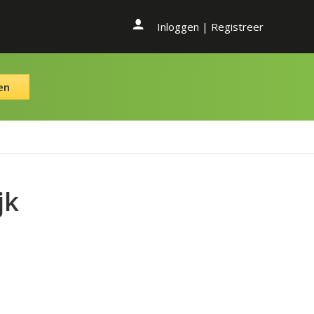
Inloggen
|
Registreer
en
jk