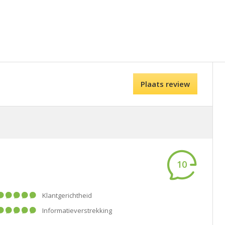
Plaats review
10
klantgerichtheid
informatieverstrekking