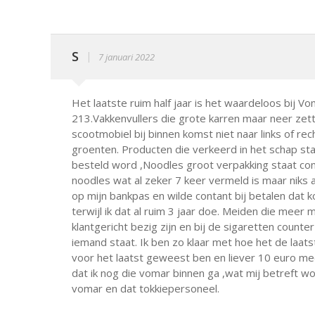
S
|
7 januari 2022
Het laatste ruim half jaar is het waardeloos bij Vo
213.Vakkenvullers die grote karren maar neer zet
scootmobiel bij binnen komst niet naar links of rec
groenten. Producten die verkeerd in het schap staa
besteld word ,Noodles groot verpakking staat con
noodles wat al zeker 7 keer vermeld is maar niks 
op mijn bankpas en wilde contant bij betalen dat k
terwijl ik dat al ruim 3 jaar doe. Meiden die meer 
klantgericht bezig zijn en bij de sigaretten count
iemand staat. Ik ben zo klaar met hoe het de laats
voor het laatst geweest ben en liever 10 euro m
dat ik nog die vomar binnen ga ,wat mij betreft wo
vomar en dat tokkiepersoneel.