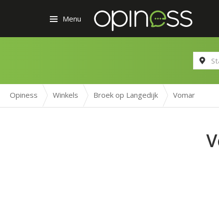
Menu
Opiness
Winkels
Broek op Langedijk
Vomar
V