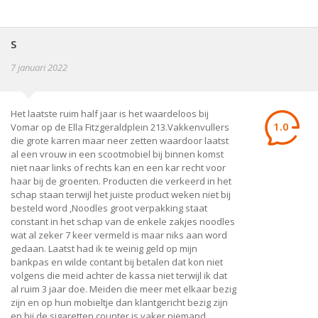
S
7 januari 2022
Het laatste ruim half jaar is het waardeloos bij
1.0
Vomar op de Ella Fitzgeraldplein 213.Vakkenvullers
die grote karren maar neer zetten waardoor laatst
al een vrouw in een scootmobiel bij binnen komst
niet naar links of rechts kan en een kar recht voor
haar bij de groenten. Producten die verkeerd in het
schap staan terwijl het juiste product weken niet bij
besteld word ,Noodles groot verpakking staat
constant in het schap van de enkele zakjes noodles
wat al zeker 7 keer vermeld is maar niks aan word
gedaan. Laatst had ik te weinig geld op mijn
bankpas en wilde contant bij betalen dat kon niet
volgens die meid achter de kassa niet terwijl ik dat
al ruim 3 jaar doe. Meiden die meer met elkaar bezig
zijn en op hun mobieltje dan klantgericht bezig zijn
en bij de sigaretten counter is vaker niemand