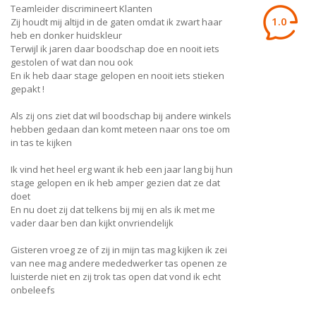
Teamleider discrimineert Klanten
1.0
Zij houdt mij altijd in de gaten omdat ik zwart haar
heb en donker huidskleur
Terwijl ik jaren daar boodschap doe en nooit iets
gestolen of wat dan nou ook
En ik heb daar stage gelopen en nooit iets stieken
gepakt !
Als zij ons ziet dat wil boodschap bij andere winkels
hebben gedaan dan komt meteen naar ons toe om
in tas te kijken
Ik vind het heel erg want ik heb een jaar lang bij hun
stage gelopen en ik heb amper gezien dat ze dat
doet
En nu doet zij dat telkens bij mij en als ik met me
vader daar ben dan kijkt onvriendelijk
Gisteren vroeg ze of zij in mijn tas mag kijken ik zei
van nee mag andere mededwerker tas openen ze
luisterde niet en zij trok tas open dat vond ik echt
onbeleefs