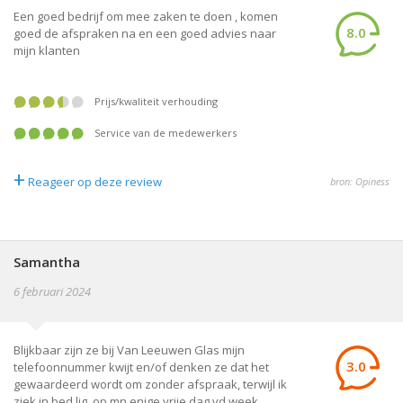
Een goed bedrijf om mee zaken te doen , komen
8.0
goed de afspraken na en een goed advies naar
mijn klanten
prijs/kwaliteit verhouding
service van de medewerkers
+
Reageer op deze review
bron: Opiness
Samantha
6 februari 2024
Blijkbaar zijn ze bij Van Leeuwen Glas mijn
3.0
telefoonnummer kwijt en/of denken ze dat het
gewaardeerd wordt om zonder afspraak, terwijl ik
ziek in bed lig, op mn enige vrije dag vd week,