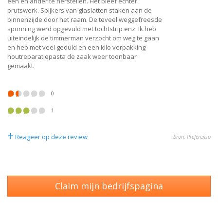
een en ander te herstellen. Het bleef echter
prutswerk. Spijkers van glaslatten staken aan de
binnenzijde door het raam. De teveel weggefreesde
sponning werd opgevuld met tochtstrip enz. Ik heb
uiteindelijk de timmerman verzocht om weg te gaan
en heb met veel geduld en een kilo verpakking
houtreparatiepasta de zaak weer toonbaar
gemaakt.
0
1
+
Reageer op deze review
bron: Preferenso
Claim mijn bedrijfspagina