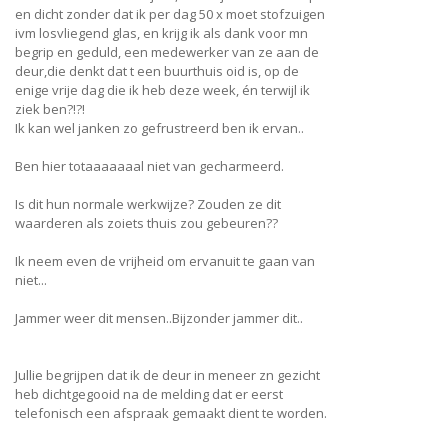
en dicht zonder dat ik per dag 50 x moet stofzuigen
ivm losvliegend glas, en krijg ik als dank voor mn
begrip en geduld, een medewerker van ze aan de
deur,die denkt dat t een buurthuis oid is, op de
enige vrije dag die ik heb deze week, én terwijl ik
ziek ben?!?!
Ik kan wel janken zo gefrustreerd ben ik ervan..
Ben hier totaaaaaaal niet van gecharmeerd.
Is dit hun normale werkwijze? Zouden ze dit
waarderen als zoiets thuis zou gebeuren??
Ik neem even de vrijheid om ervanuit te gaan van
niet...
Jammer weer dit mensen..Bijzonder jammer dit..
Jullie begrijpen dat ik de deur in meneer zn gezicht
heb dichtgegooid na de melding dat er eerst
telefonisch een afspraak gemaakt dient te worden.