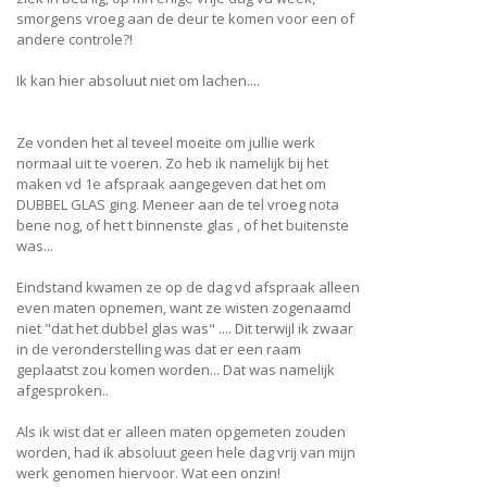
smorgens vroeg aan de deur te komen voor een of
andere controle?!
Ik kan hier absoluut niet om lachen....
Ze vonden het al teveel moeite om jullie werk
normaal uit te voeren. Zo heb ik namelijk bij het
maken vd 1e afspraak aangegeven dat het om
DUBBEL GLAS ging. Meneer aan de tel vroeg nota
bene nog, of het t binnenste glas , of het buitenste
was...
Eindstand kwamen ze op de dag vd afspraak alleen
even maten opnemen, want ze wisten zogenaamd
niet "dat het dubbel glas was" .... Dit terwijl ik zwaar
in de veronderstelling was dat er een raam
geplaatst zou komen worden... Dat was namelijk
afgesproken..
Als ik wist dat er alleen maten opgemeten zouden
worden, had ik absoluut geen hele dag vrij van mijn
werk genomen hiervoor. Wat een onzin!