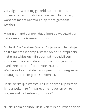
Vervolgens wordt mij gemeld dat ' er contact
opgenomen wordt als t nieuwe raam binnen is',
want dat moest besteld en op maat gemaakt
worden.
Maar niemand zei erbij dat alleen de wachttijd van
het raam al 5 a 6 weken zou zijn.
En dat ik 5 a 6 weken (wat er 8 zijn geworden als je
de tijd meetelt waarop ik w8tte op de 1e afspraak)
met glasstukjes op mijn deurmat mocht blijven
leven, met dieren en kinderen die daar gewoon
overheen lopen, of erop gaan zitten..
Want elke keer dat de deur open of dichtging vielen
er stukjes, of hele grote stukken uit...
En de wérkelijke wachttijd?! Die hoorde ik pas toen
ik na 2 weken zélf maar even ging bellen om te
vragen wat de bedoeling nu was?!
Nu zit t raam er eindelijk in, kan mijn deur weer open