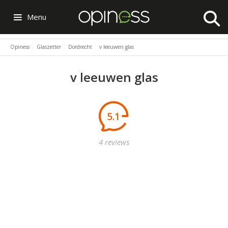
Menu
Opiness
Glaszetter
Dordrecht
v leeuwen glas
v leeuwen glas
5.1
4 reviews