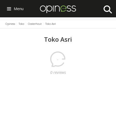
Menu
Opiness
Toko
Oosterhout
Toko Asri
Toko Asri
-
0 reviews