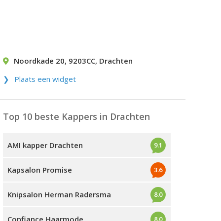
Noordkade 20
,
9203CC
,
Drachten
Plaats een widget
Top 10 beste Kappers in Drachten
AMI kapper Drachten
9.1
Kapsalon Promise
3.6
Knipsalon Herman Radersma
8.0
Confiance Haarmode
8.0