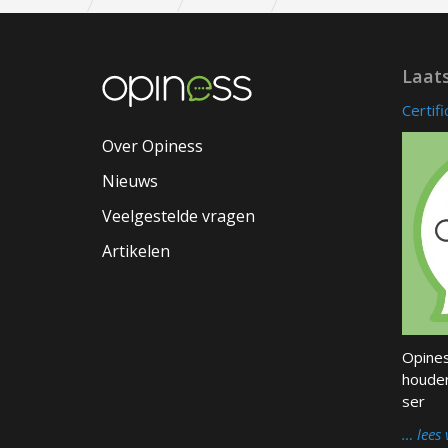
Laat
Certif
Over Opiness
Nieuws
Veelgestelde vragen
Artikelen
Opines
houder
ser
… lees 