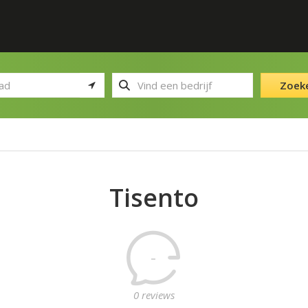
Zoek
Tisento
-
0 reviews