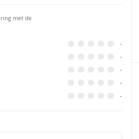
aring met de
-
-
-
-
-