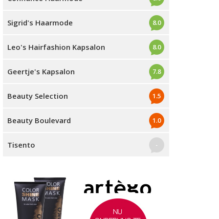
Sigrid's Haarmode
8.0
Leo's Hairfashion Kapsalon
8.0
Geertje's Kapsalon
7.8
Beauty Selection
1.5
Beauty Boulevard
1.0
Tisento
-