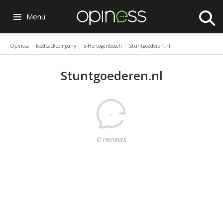
Menu
Opiness
feedbackcompany
's-Hertogenbosch
Stuntgoederen.nl
Stuntgoederen.nl
-
0 reviews