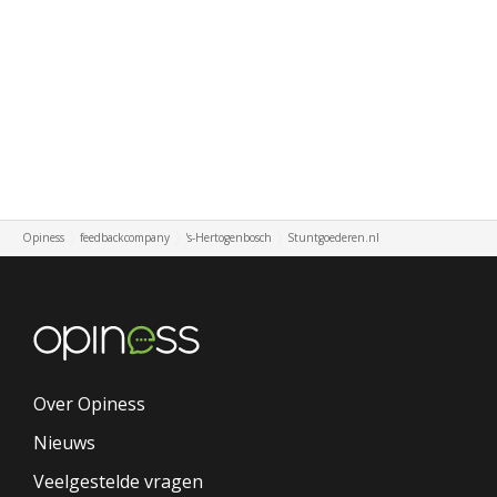
Opiness
feedbackcompany
's-Hertogenbosch
Stuntgoederen.nl
Over Opiness
Nieuws
Veelgestelde vragen