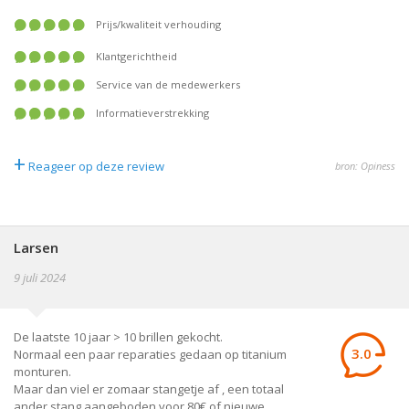
prijs/kwaliteit verhouding
klantgerichtheid
service van de medewerkers
informatieverstrekking
+
Reageer op deze review
bron: Opiness
Larsen
9 juli 2024
De laatste 10 jaar > 10 brillen gekocht.
3.0
Normaal een paar reparaties gedaan op titanium
monturen.
Maar dan viel er zomaar stangetje af , een totaal
ander stang aangeboden voor 80€ of nieuwe