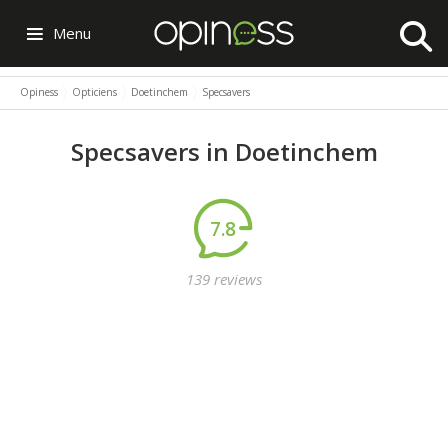
Menu
Opiness
Opticiens
Doetinchem
Specsavers
Specsavers in Doetinchem
7.8
139 reviews