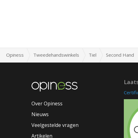
Opiness
Tweedehandswinkels
Tiel
Second Hand
Laat
Certif
Over Opiness
Nieuws
Veelgestelde vragen
Artikelen