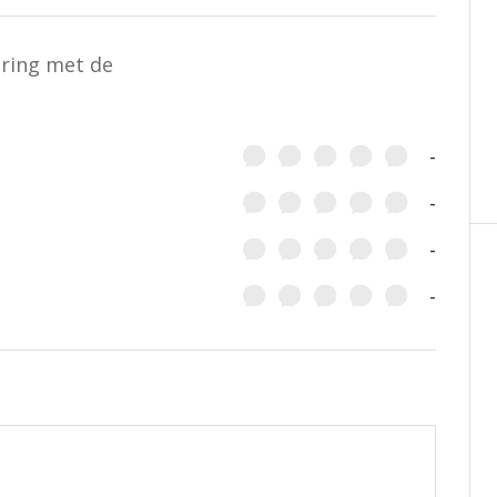
aring met de
-
-
-
-