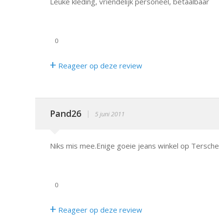
Leuke kleding, vriendelijk personeel, betaalbaar
0
+
Reageer op deze review
Pand26
|
5 juni 2011
Niks mis mee.Enige goeie jeans winkel op Terschel
0
+
Reageer op deze review