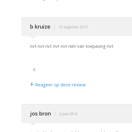
b kruize
|
31 augustus 2015
nvt nvt nvt nvt nvt niet van toepasing nvt
0
+
Reageer op deze review
jos bron
|
6 juni 2014