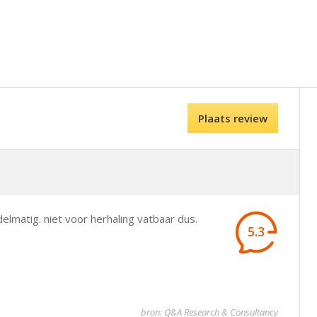
Plaats review
elmatig. niet voor herhaling vatbaar dus.
5.3
bron: Q&A Research & Consultancy