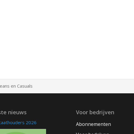
Jeans en Casuals
ste nieuws
Voor bedrijven
icaathouders 2026
Abonnementen