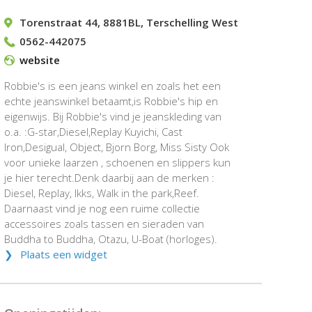
Torenstraat 44
,
8881BL
,
Terschelling West
0562-442075
website
Robbie's is een jeans winkel en zoals het een
echte jeanswinkel betaamt,is Robbie's hip en
eigenwijs. Bij Robbie's vind je jeanskleding van
o.a. :G-star,Diesel,Replay Kuyichi, Cast
Iron,Desigual, Object, Bjorn Borg, Miss Sisty Ook
voor unieke laarzen , schoenen en slippers kun
je hier terecht.Denk daarbij aan de merken :
Diesel, Replay, Ikks, Walk in the park,Reef.
Daarnaast vind je nog een ruime collectie
accessoires zoals tassen en sieraden van
Buddha to Buddha, Otazu, U-Boat (horloges).
Plaats een widget