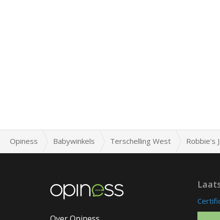
Opiness
Babywinkels
Terschelling West
Robbie's 
Laat
Certif
Over Opiness