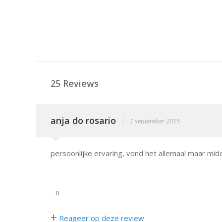
25 Reviews
anja do rosario
|
1 september 2015
persoonlijke ervaring, vond het allemaal maar midd
0
+
Reageer op deze review