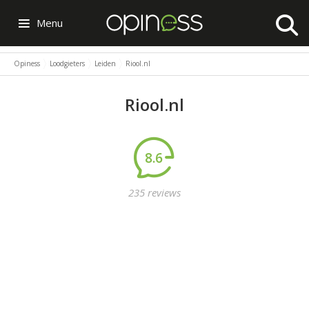
Menu
Opiness
Loodgieters
Leiden
Riool.nl
Riool.nl
8.6
235 reviews