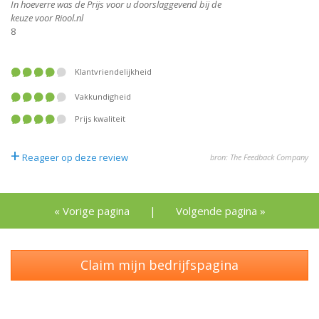
In hoeverre was de Prijs voor u doorslaggevend bij de
keuze voor Riool.nl
8
Klantvriendelijkheid
Vakkundigheid
Prijs kwaliteit
+
Reageer op deze review
bron: The Feedback Company
« Vorige pagina
|
Volgende pagina »
Claim mijn bedrijfspagina