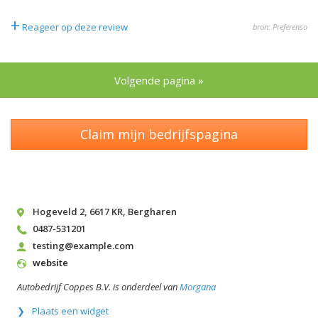
+
Reageer op deze review
bron: Preferenso
Volgende pagina »
Claim mijn bedrijfspagina
Hogeveld 2
,
6617 KR
,
Bergharen
0487-531201
testing@example.com
website
Autobedrijf Coppes B.V. is onderdeel van
Morgana
Plaats een widget