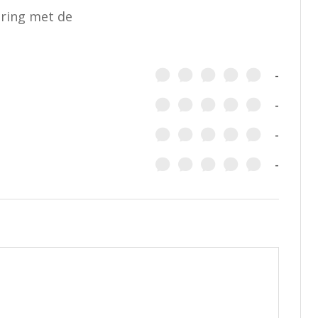
aring met de
-
-
-
-