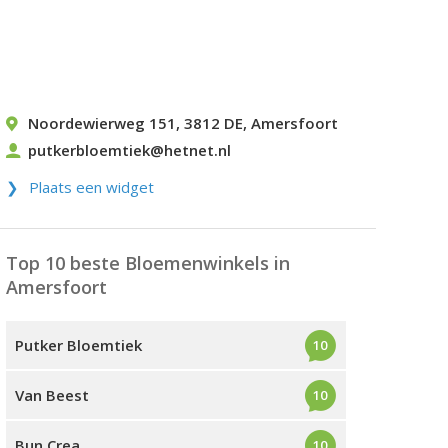
Noordewierweg 151
,
3812 DE
,
Amersfoort
putkerbloemtiek@hetnet.nl
Plaats een widget
Top 10 beste Bloemenwinkels in
Amersfoort
Putker Bloemtiek
10
Van Beest
10
Bun Crea
10