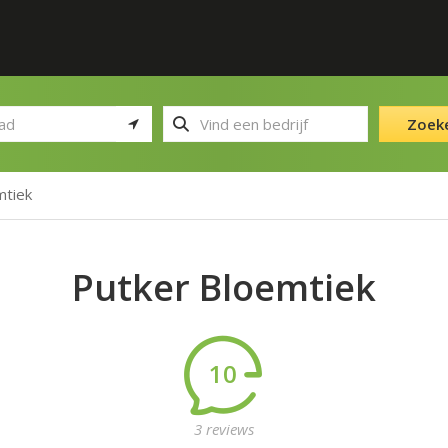
Zoek
mtiek
Putker Bloemtiek
10
3 reviews