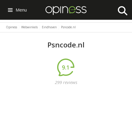
Menu
Opiness
Webwinkels
Eindhoven
Psncode.nl
Psncode.nl
9.1
299 reviews