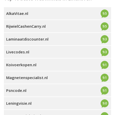
AlkaVitae.nl
9.5
RijwielCashenCarry.nl
9.5
Laminaatdiscounter.nl
9.3
Livecodes.nl
9.3
Koivoerkopen.nl
9.1
Magnetenspecialist.nl
9.1
Psncode.nl
9.1
Leningvisie.nl
9.0