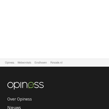
Opiness
Webwinkels
Eindhoven
Psncode.nl
Over Opiness
Nieuws