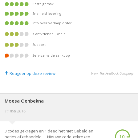
Bestelgemak
Snelheid levering
Info over verloop order
Klantvriendelijkheid
Support
Service na de aankoop
+
Reageer op deze review
bron: The Feedback Company
Moesa Oenbekna
11 mei 2016
3 codes gekregen en 1 deed het niet Gebeld en
10
netjes afgehandeld .... Nieuwe code gekregen