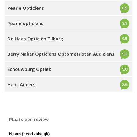
Pearle Opticiens
8.5
Pearle opticiens
8.1
De Haas Opticiën Tilburg
9.5
Berry Naber Opticiens Optometristen Audiciens
9.2
Schouwburg Optiek
9.0
Hans Anders
8.6
Plaats een review
Naam (noodzakelijk)