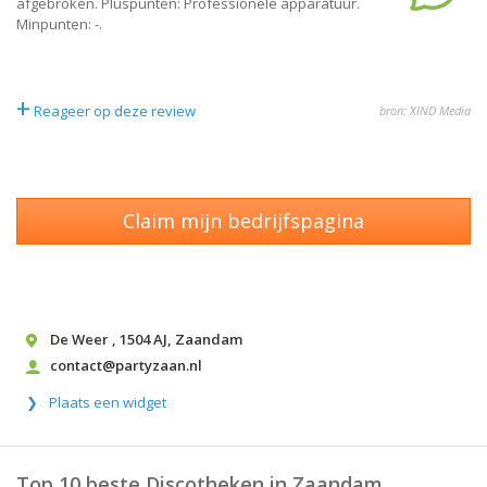
afgebroken. Pluspunten: Professionele apparatuur.
Minpunten: -.
+
Reageer op deze review
bron: XIND Media
Claim mijn bedrijfspagina
De Weer
,
1504 AJ
,
Zaandam
contact@partyzaan.nl
Plaats een widget
Top 10 beste Discotheken in Zaandam