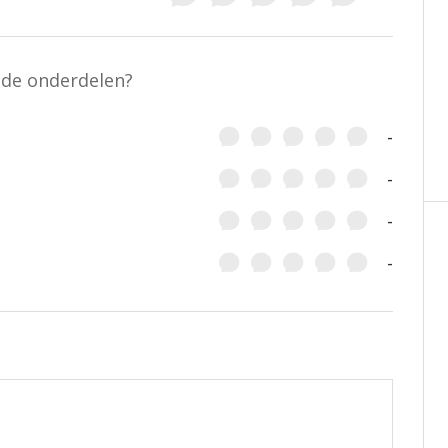
nde onderdelen?
-
-
-
-