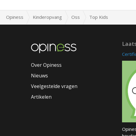
Opiness
Kinderopvang
Oss
Top Kids
Laat
Certif
Over Opiness
Nieuws
Veelgestelde vragen
Artikelen
Opines
houder