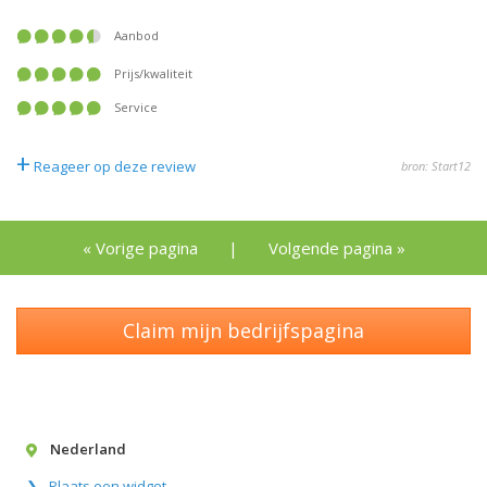
Aanbod
Prijs/kwaliteit
Service
+
Reageer op deze review
bron: Start12
« Vorige pagina
|
Volgende pagina »
Claim mijn bedrijfspagina
Nederland
Plaats een widget