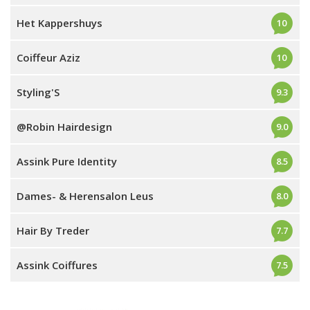
Het Kappershuys
10
Coiffeur Aziz
10
Styling'S
9.3
@Robin Hairdesign
9.0
Assink Pure Identity
8.5
Dames- & Herensalon Leus
8.0
Hair By Treder
7.7
Assink Coiffures
7.5