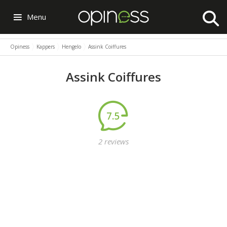
Menu
Opiness
Kappers
Hengelo
Assink Coiffures
Assink Coiffures
7.5
2 reviews