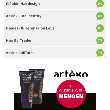
@Robin Hairdesign
9.0
Assink Pure Identity
8.5
Dames- & Herensalon Leus
8.0
Hair By Treder
7.7
Assink Coiffures
7.5