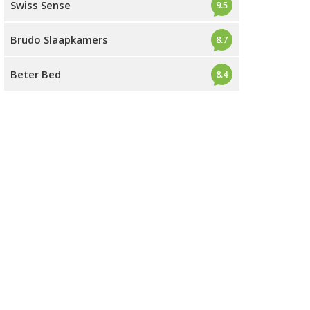
Swiss Sense
9.5
Brudo Slaapkamers
8.7
Beter Bed
8.4