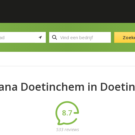
Zoek
ana Doetinchem in Doeti
8.7
533 reviews