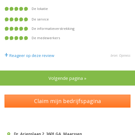
De lokatie
De service
De informatieverstrekking
De medewerkers
+
Reageer op deze review
bron: Opiness
Volgende pagina »
Claim mijn bedrijfspagina
Dr. Arienslaan 2
,
3601 GA
,
Maarssen