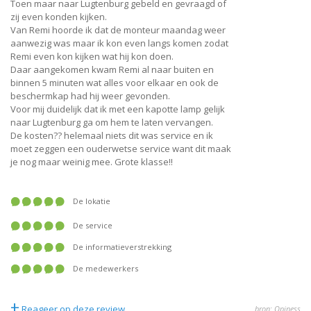
Toen maar naar Lugtenburg gebeld en gevraagd of
zij even konden kijken.
Van Remi hoorde ik dat de monteur maandag weer
aanwezig was maar ik kon even langs komen zodat
Remi even kon kijken wat hij kon doen.
Daar aangekomen kwam Remi al naar buiten en
binnen 5 minuten wat alles voor elkaar en ook de
beschermkap had hij weer gevonden.
Voor mij duidelijk dat ik met een kapotte lamp gelijk
naar Lugtenburg ga om hem te laten vervangen.
De kosten?? helemaal niets dit was service en ik
moet zeggen een ouderwetse service want dit maak
je nog maar weinig mee. Grote klasse!!
De lokatie
De service
De informatieverstrekking
De medewerkers
+
Reageer op deze review
bron: Opiness