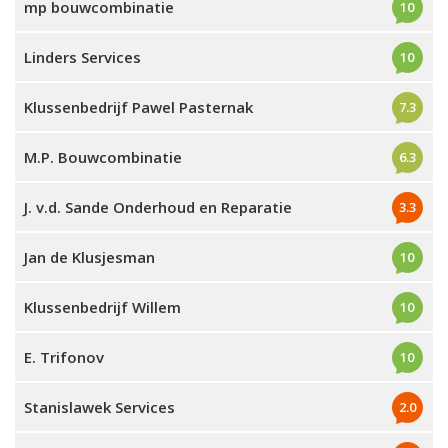
mp bouwcombinatie
10
Linders Services
10
Klussenbedrijf Pawel Pasternak
7.3
M.P. Bouwcombinatie
6.3
J. v.d. Sande Onderhoud en Reparatie
3.3
Jan de Klusjesman
10
Klussenbedrijf Willem
10
E. Trifonov
10
Stanislawek Services
2.0