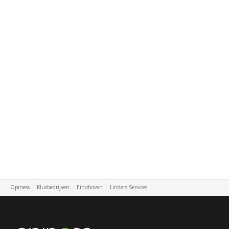
Opiness
Klusbedrijven
Eindhoven
Linders Services