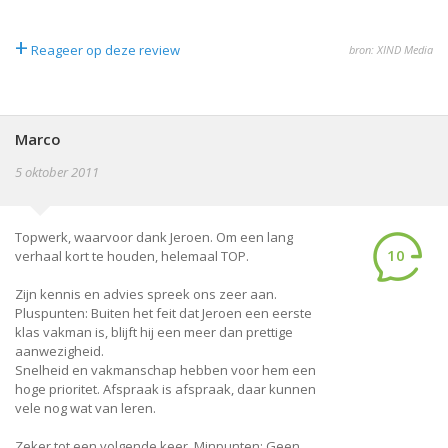
+
Reageer op deze review
bron: XIND Media
Marco
5 oktober 2011
Topwerk, waarvoor dank Jeroen. Om een lang
10
verhaal kort te houden, helemaal TOP.
Zijn kennis en advies spreek ons zeer aan.
Pluspunten: Buiten het feit dat Jeroen een eerste
klas vakman is, blijft hij een meer dan prettige
aanwezigheid.
Snelheid en vakmanschap hebben voor hem een
hoge prioritet. Afspraak is afspraak, daar kunnen
vele nog wat van leren.
Zeker tot een volgende keer. Minpunten: Geen.