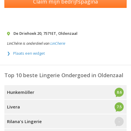
Claim mijn bedrijfspagina
De Driehoek 20
,
7571ET
,
Oldenzaal
LinChérie is onderdeel van
LinCherie
Plaats een widget
Top 10 beste Lingerie Ondergoed in Oldenzaal
Hunkemöller
8.6
Livera
7.5
Rilana's Lingerie
-