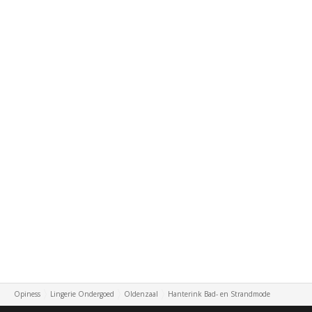
Opiness
Lingerie Ondergoed
Oldenzaal
Hanterink Bad- en Strandmode