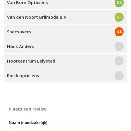
Van Born Opticiens
8.2
Van den Noort Brilmode B.V.
6.5
Specsavers
4.8
Hans Anders
-
Hoorcentrum Lelystad
-
Rinck opticiens
-
Plaats een review
Naam (noodzakelijk)