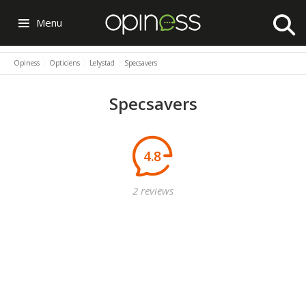
Menu
Opiness
Opticiens
Lelystad
Specsavers
Specsavers
4.8
2 reviews