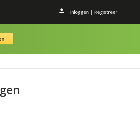
Inloggen
|
Registreer
en
ngen