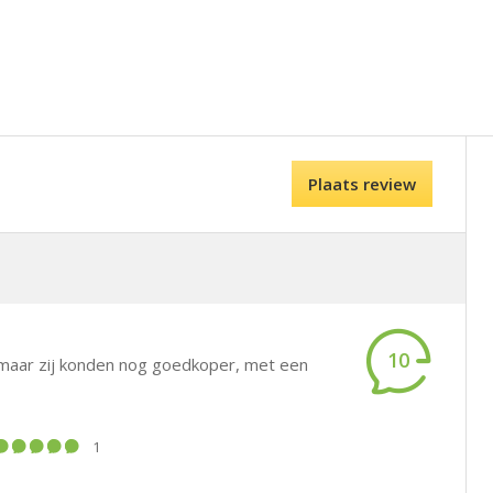
Plaats review
10
 maar zij konden nog goedkoper, met een
1