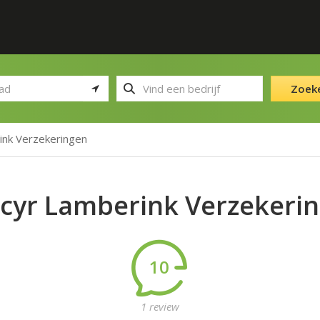
Zoek
ink Verzekeringen
cyr Lamberink Verzekeri
10
1 review