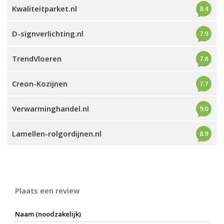
Kwaliteitparket.nl
8.4
D-signverlichting.nl
7.9
TrendVloeren
7.8
Creon-Kozijnen
7.7
Verwarminghandel.nl
9.0
Lamellen-rolgordijnen.nl
8.9
Plaats een review
Naam (noodzakelijk)