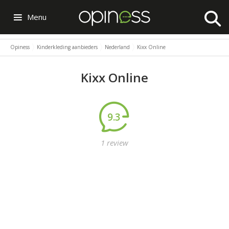
Menu
Opiness
Kinderkleding aanbieders
Nederland
Kixx Online
Kixx Online
9.3
1 review