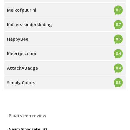
Melkofpuur.nl
8.7
Kidsers kinderkleding
8.7
HappyBee
8.5
Kleertjes.com
8.4
AttachABadge
8.4
Simply Colors
8.3
Plaats een review
Naam (noodzakelijk)