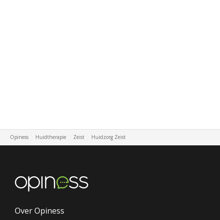
Opiness
Huidtherapie
Zeist
Huidzorg Zeist
Over Opiness