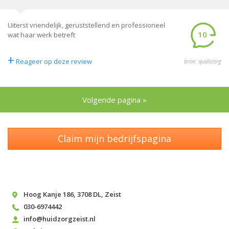
Uiterst vriendelijk, geruststellend en professioneel
10
wat haar werk betreft
+
Reageer op deze review
bron: qualizorg
Volgende pagina »
Claim mijn bedrijfspagina
Hoog Kanje 186
,
3708 DL
,
Zeist
030-6974442
info@huidzorgzeist.nl