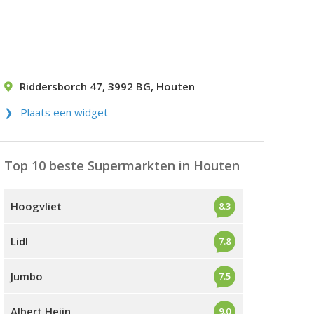
Riddersborch 47
,
3992 BG
,
Houten
Plaats een widget
Top 10 beste Supermarkten in Houten
Hoogvliet
8.3
Lidl
7.8
Jumbo
7.5
Albert Heijn
9.0