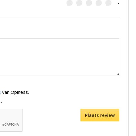
-
van Opiness.
s.