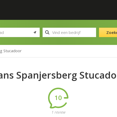
Zoek
g Stucadoor
ans Spanjersberg Stucado
10
1 review