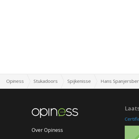
Opiness
Stukadoors
Spijkenisse
Hans Spanjersber
Laat
Certif
Over Opiness