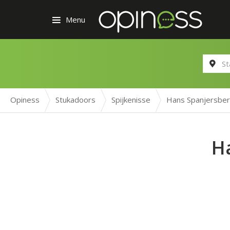
Menu
Opiness
Stukadoors
Spijkenisse
Hans Spanjersber
H