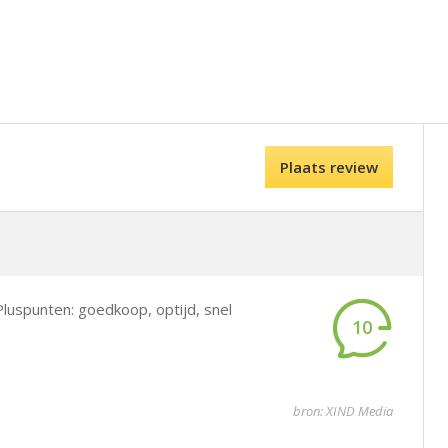
Plaats review
luspunten: goedkoop, optijd, snel
10
bron: XIND Media