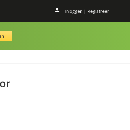
Inloggen
|
Registreer
en
or